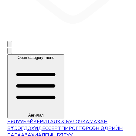
Open category menu
Ангилал
БЯЛУУ
БЭЙКЕРИ
ТАЛХ & БУЛОЧКА
МАХАН
БҮТЭЭГДЭХҮҮН
ДЕССЕРТ
ПИРОГ
ТӨРСӨН ӨДРИЙН
БАРАА
ЗАХИАЛГЫН БЯЛУУ