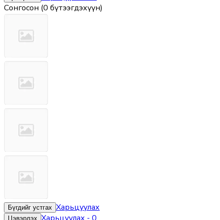
Сонгосон
(
0 бүтээгдэхүүн
)
Харьцуулах
Бүгдийг устгах
Харьцуулах
-
0
Цэвэрлэх