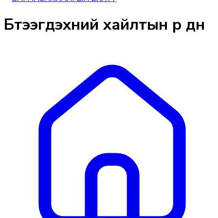
Бүтээгдэхүүний хайлтын үр дүн