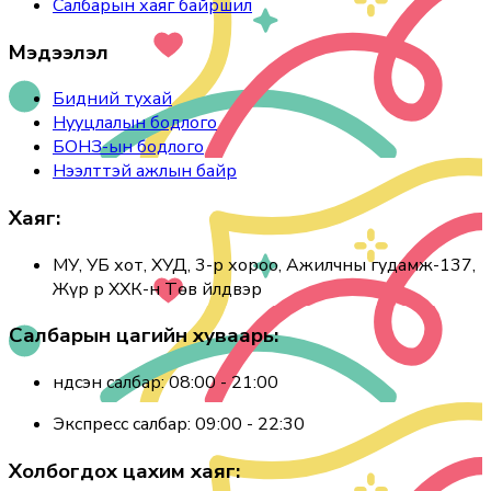
Салбарын хаяг байршил
Мэдээлэл
Бидний тухай
Нууцлалын бодлого
БОНЗ-ын бодлого
Нээлттэй ажлын байр
Хаяг:
МУ, УБ хот, ХУД, 3-р хороо, Ажилчны гудамж-137,
Жүр Үр ХХК-н Төв Үйлдвэр
Салбарын цагийн хуваарь:
Үндсэн салбар: 08:00 - 21:00
Экспресс салбар: 09:00 - 22:30
Холбогдох цахим хаяг: