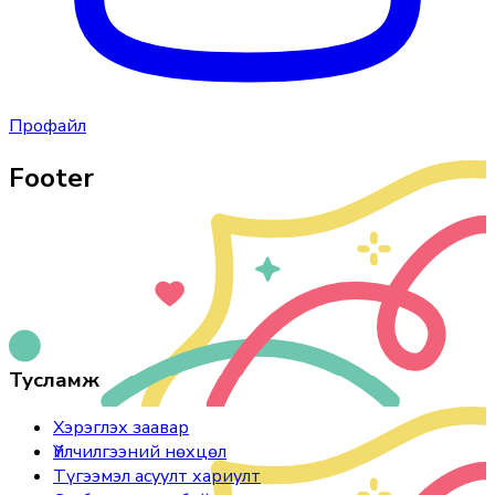
Профайл
Footer
Тусламж
Хэрэглэх заавар
Үйлчилгээний нөхцөл
Түгээмэл асуулт хариулт