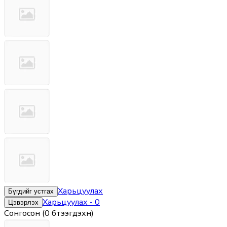
Харьцуулах
Бүгдийг устгах
Харьцуулах
-
0
Цэвэрлэх
Сонгосон
(
0 бүтээгдэхүүн
)