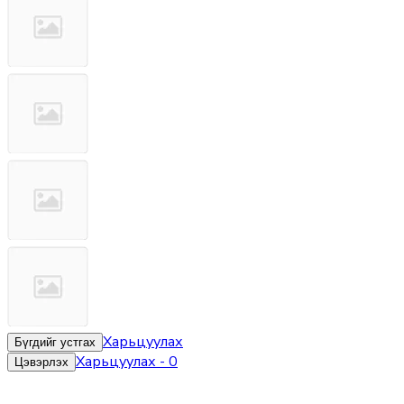
Харьцуулах
Бүгдийг устгах
Харьцуулах
-
0
Цэвэрлэх