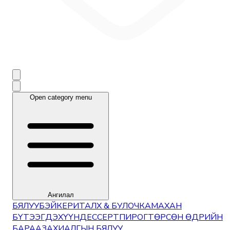
Open category menu
Ангилал
БЯЛУУ
БЭЙКЕРИ
ТАЛХ & БУЛОЧКА
МАХАН
БҮТЭЭГДЭХҮҮН
ДЕССЕРТ
ПИРОГ
ТӨРСӨН ӨДРИЙН
БАРАА
ЗАХИАЛГЫН БЯЛУУ