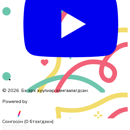
© 2026. Бүх эрх хуулиар хамгаалагдсан.
Powered by
Сонгосон
(
0 бүтээгдэхүүн
)