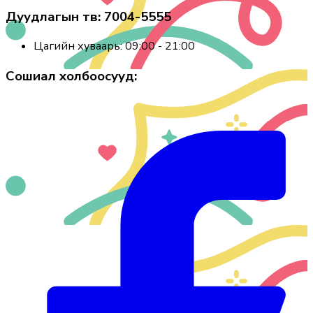
Дуудлагын төв: 7004-5555
Цагийн хуваарь: 09:00 - 21:00
Сошиал холбоосууд: