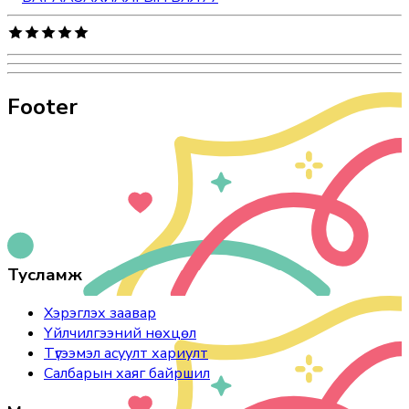
Footer
Тусламж
Хэрэглэх заавар
Үйлчилгээний нөхцөл
Түгээмэл асуулт хариулт
Салбарын хаяг байршил