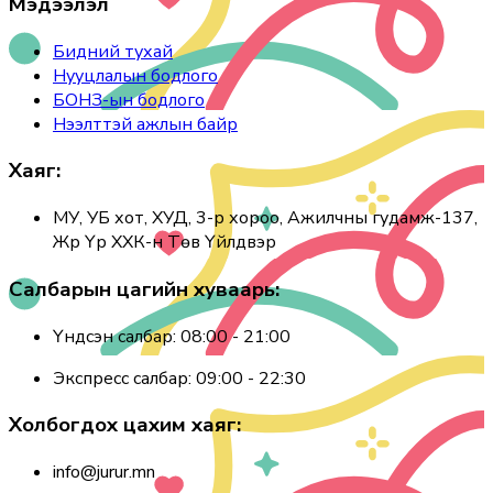
Мэдээлэл
Бидний тухай
Нууцлалын бодлого
БОНЗ-ын бодлого
Нээлттэй ажлын байр
Хаяг:
МУ, УБ хот, ХУД, 3-р хороо, Ажилчны гудамж-137,
Жүр Үр ХХК-н Төв Үйлдвэр
Салбарын цагийн хуваарь:
Үндсэн салбар: 08:00 - 21:00
Экспресс салбар: 09:00 - 22:30
Холбогдох цахим хаяг:
info@jurur.mn