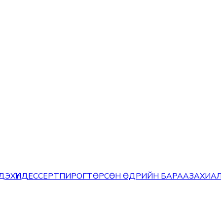
ЭХҮҮН
ДЕССЕРТ
ПИРОГ
ТӨРСӨН ӨДРИЙН БАРАА
ЗАХИАЛ