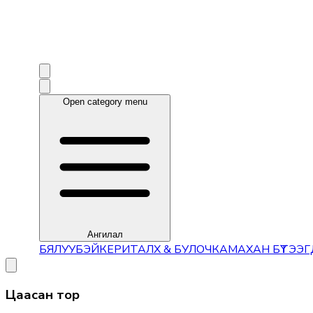
Open category menu
Ангилал
БЯЛУУ
БЭЙКЕРИ
ТАЛХ & БУЛОЧКА
МАХАН БҮТЭЭГД
Цаасан тор