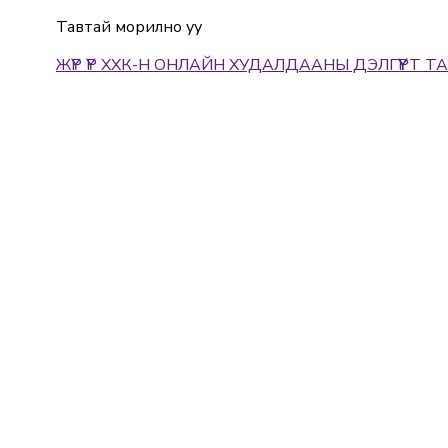
Тавтай морилно уу
ЖҮР ҮР ХХК-Н ОНЛАЙН ХУДАЛДААНЫ ДЭЛГҮҮРТ Т